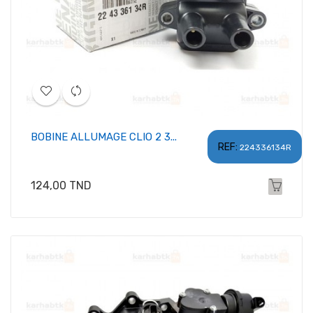
BOBINE ALLUMAGE CLIO 2 3...
REF:
224336134R
Prix
124,00 TND