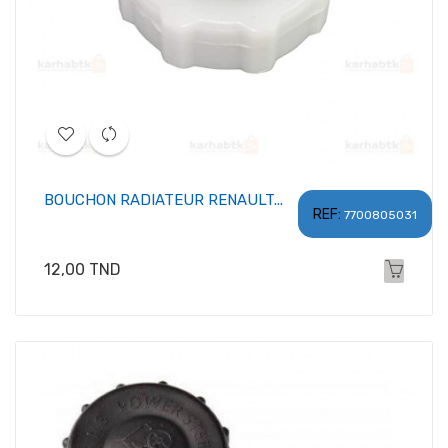
BOUCHON RADIATEUR RENAULT...
REF:
7700805031
Prix
12,00 TND