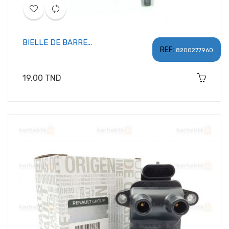
BIELLE DE BARRE...
REF:
8200277960
Prix
19,00 TND