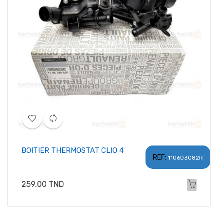
BOITIER THERMOSTAT CLIO 4
REF:
110603082R
Prix
259,00 TND