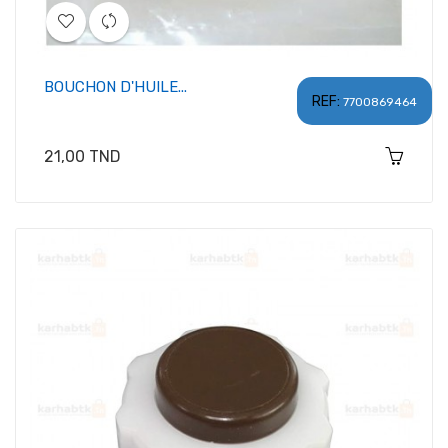
BOUCHON D'HUILE...
REF:
7700869464
Prix
21,00 TND