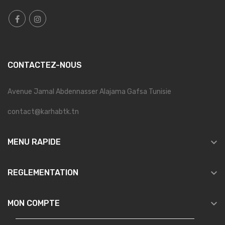
CONTACTEZ-NOUS
Avenue Jamal Abdennasser Alajama Gafsa Tunisie
contact@karhabtk.tn

MENU RAPIDE

REGLEMENTATION

MON COMPTE