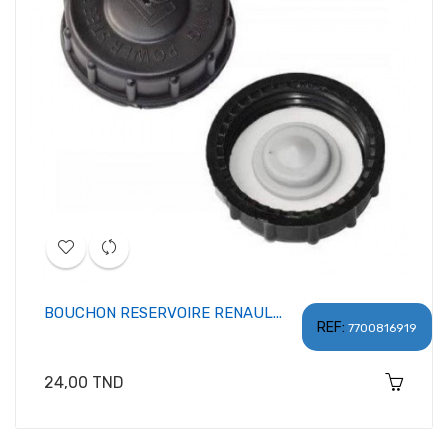
BOUCHON RESERVOIRE RENAUL...
REF:
7700816919
Prix
24,00 TND