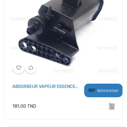
ABSORBEUR VAPEUR ESSENCE...
REF:
8200672360
Prix
181,00 TND