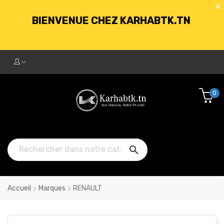
LIVRAISON GRATUITE À PARTIR DE
250DT D'ACHATS
BIENVENUE CHEZ KARHABTK.TN
0
LIVRAISON GRATUITE À PARTIR DE
250DT D'ACHATS

Accueil
Marques
RENAULT