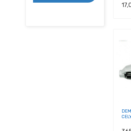
Pri
17,
DEM
CEL