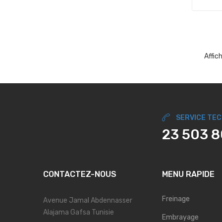
Affic
SERVICE TE
23 503 
CONTACTEZ-NOUS
MENU RAPIDE
Freinage
Avenue Jamal Abdennasser
Alajama Gafsa Tunisie
Embrayage