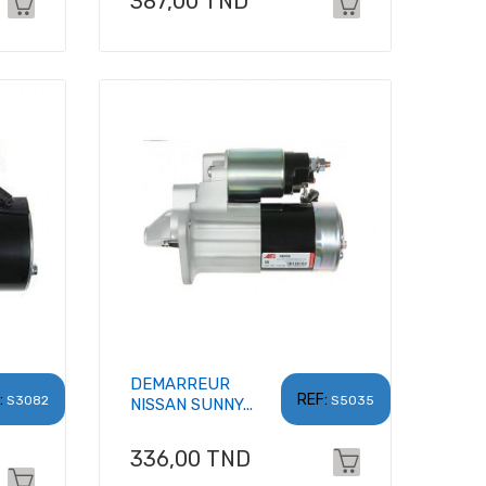
Prix
387,00 TND
DEMARREUR
:
REF:
S3082
S5035
NISSAN SUNNY...
Prix
336,00 TND