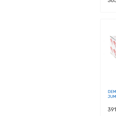
Pri
36
DEM
JUM
Pri
39