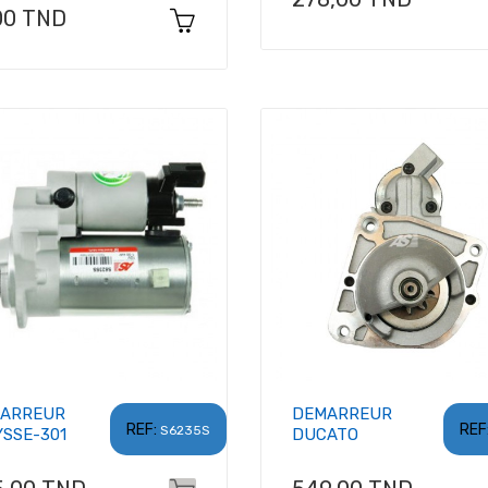
x
00 TND
ARREUR
DEMARREUR
REF:
REF
S6235S
YSSE-301
DUCATO