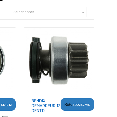

Sélectionner
BENDIX
:
REF:
SD1012
SD0252/AS
DEMARREUR 12
DENTD