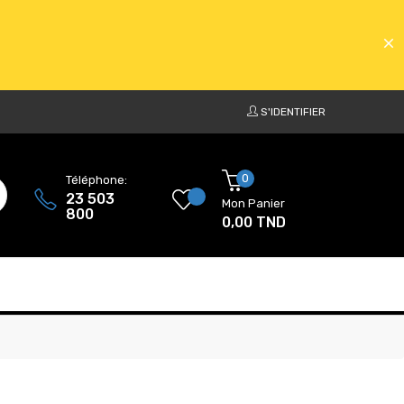
S'IDENTIFIER
ATS
0
Téléphone:
23 503
Mon Panier
800
0,00 TND
ATS
L