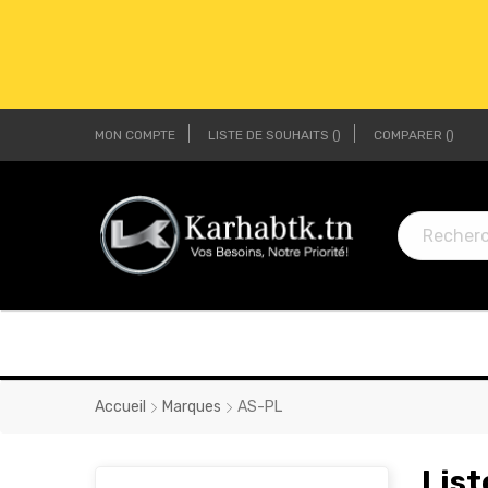
MON COMPTE
LISTE DE SOUHAITS
COMPARER
LI
LI
Accueil
Marques
AS-PL
List