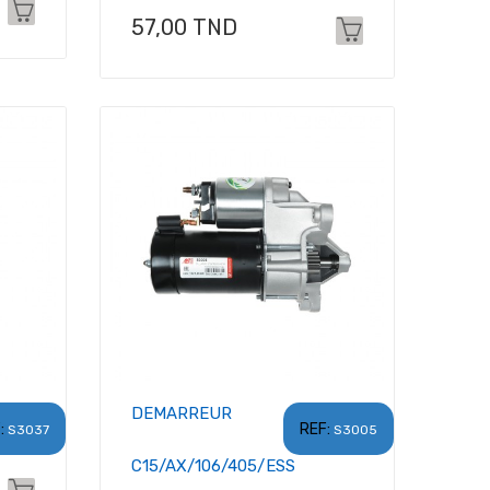
Prix
57,00 TND
DEMARREUR
:
REF:
S3037
S3005
C15/AX/106/405/ESS