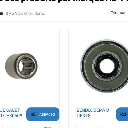
Trier par:
Il y a 90 des produits.
UE GALET
BENDIX DEMA 8
REF:
REF
ABE9083
617-HK0509
DENTS