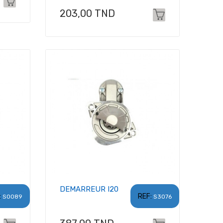
Prix
203,00 TND
DEMARREUR I20
:
REF:
S0089
S3076