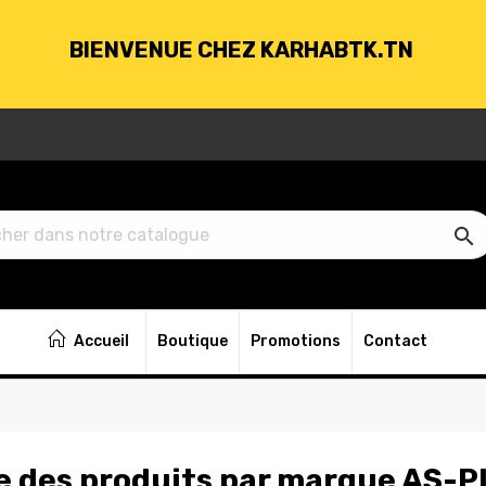
BIENVENUE CHEZ KARHABTK.TN
VRAISON GRATUITE À PARTIR DE 250DT D'ACH

BIENVENUE CHEZ KARHABTK.TN
Accueil
Boutique
Promotions
Contact
VRAISON GRATUITE À PARTIR DE 250DT D'ACH
e des produits par marque AS-P