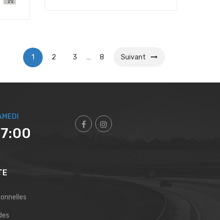
1
2
3
…
8
Suivant
AMEDI
17:00
TE
sonnelles
des