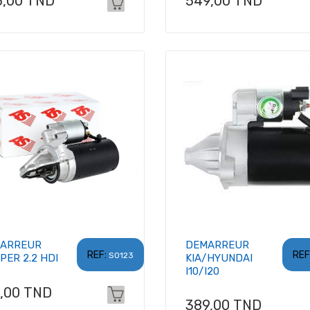
x
Prix
5,00 TND
549,00 TND
ARREUR
DEMARREUR
REF:
REF
S0123
PER 2.2 HDI
KIA/HYUNDAI
I10/I20
x
1,00 TND
Prix
389,00 TND