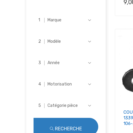
Pri
9,
Marque
Modèle
Année
Motorisation
Catégorie pièce
COU
133
106
RECHERCHE