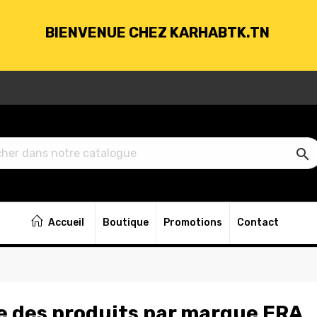
BIENVENUE CHEZ KARHABTK.TN
VRAISON GRATUITE À PARTIR DE 250DT D'ACH

BIENVENUE CHEZ KARHABTK.TN
Accueil
Boutique
Promotions
Contact
VRAISON GRATUITE À PARTIR DE 250DT D'ACH
e des produits par marque ERA