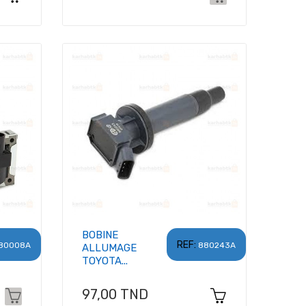
BOBINE
REF:
80008A
880243A
ALLUMAGE
TOYOTA...
Prix
97,00 TND