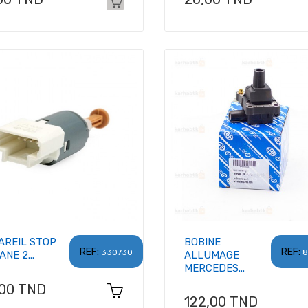
AREIL STOP
BOBINE
REF:
REF:
330730
8
NE 2...
ALLUMAGE
MERCEDES...
x
,00 TND
Prix
122,00 TND