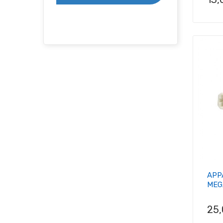
APP
MEGA
Pri
25