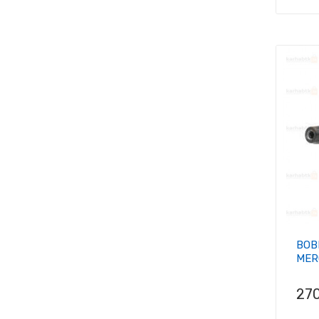
BOB
MER
Pri
27