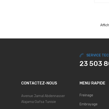
Affic
SERVICE TE
23 503 
CONTACTEZ-NOUS
MENU RAPIDE
Freinage
Avenue Jamal Abdennasser
Alajama Gafsa Tunisie
Embrayage