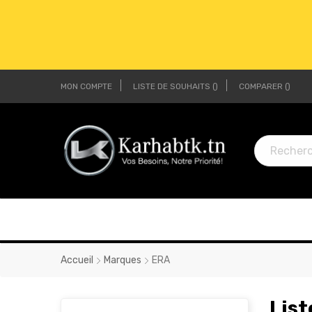
MON COMPTE
LISTE DE SOUHAITS
COMPARER
LI
LI
Accueil
Marques
ERA
List