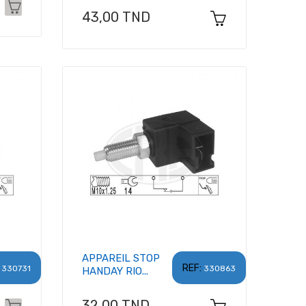
Prix
43,00 TND
APPAREIL STOP
REF:
330731
330863
HANDAY RIO...
Prix
32,00 TND