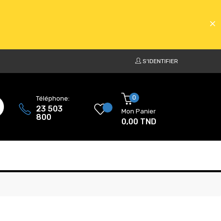
S'IDENTIFIER
ATS
0
Téléphone:
23 503
Mon Panier
800
0,00 TND
ATS