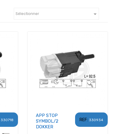

Sélectionner
APP STOP
REF:
330718
330934
SYMBOL/2
DOKKER