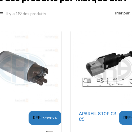
Trier par:
Il y a 119 des produits.
APAREIL STOP C3
REF:
REF:
770202A
C5