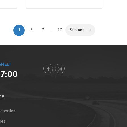
1
2
3
…
10
Suivant
AMEDI
17:00
TE
sonnelles
des