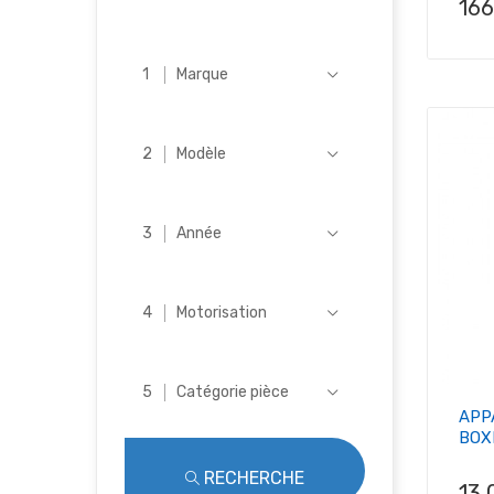
Pri
16
Marque
Modèle
Année
Motorisation
Catégorie pièce
APP
BOX
RECHERCHE
Pri
13,