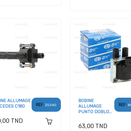
INE ALLUMAGE
BOBINE
REF:
REF:
ZS340
8
CEDES C180
ALLUMAGE
PUNTO DOBLO...
x
0,00 TND
Prix
63,00 TND