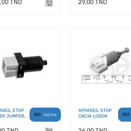
x
Prix
6,00 TND
29,00 TND
AREIL STOP
APPAREIL STOP
REF:
REF:
330704
ER JUMPER...
DACIA LOGON
x
Prix
00 TND
26,00 TND