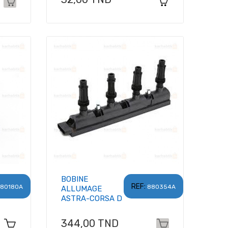
BOBINE
REF:
80180A
880354A
ALLUMAGE
ASTRA-CORSA D
Prix
344,00 TND