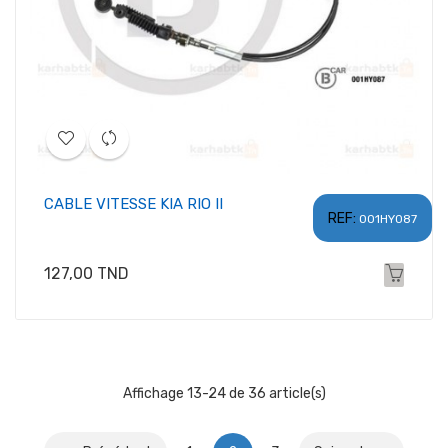
CABLE VITESSE KIA RIO II
REF:
001HY087
Prix
127,00 TND
Affichage 13-24 de 36 article(s)