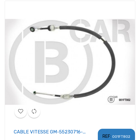
CABLE VITESSE GM-55230716-...
REF:
001FT802