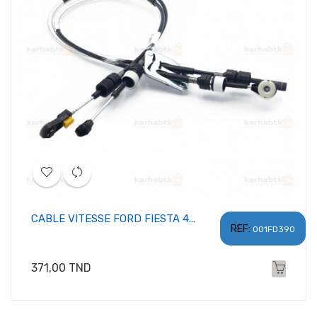
CABLE VITESSE FORD FIESTA 4...
REF:
001FD390
Prix
371,00 TND