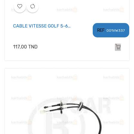
CABLE VITESSE GOLF 5-6...
REF:
001VW337
Prix
117,00 TND