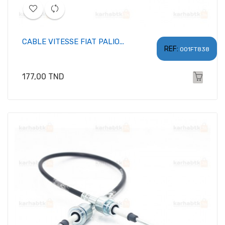
CABLE VITESSE FIAT PALIO...
REF:
001FT838
Prix
177,00 TND