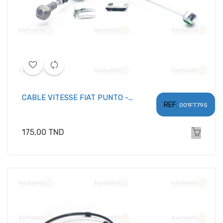
CABLE VITESSE FIAT PUNTO -...
REF:
001FT795
Prix
175,00 TND