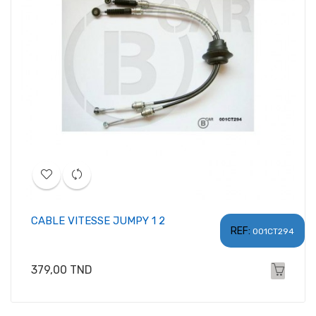
CABLE VITESSE JUMPY 1 2
REF:
001CT294
Prix
379,00 TND