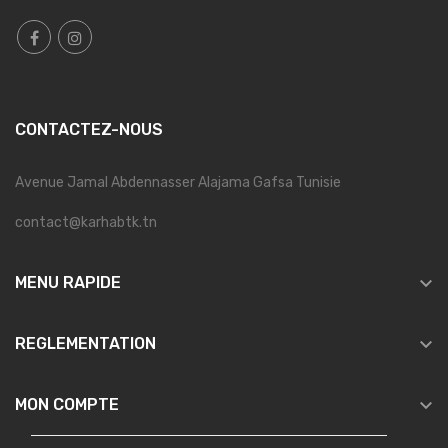
CONTACTEZ-NOUS
Avenue Jamal Abdennasser Alajama Gafsa Tunisie
contact@karhabtk.tn

MENU RAPIDE

REGLEMENTATION

MON COMPTE