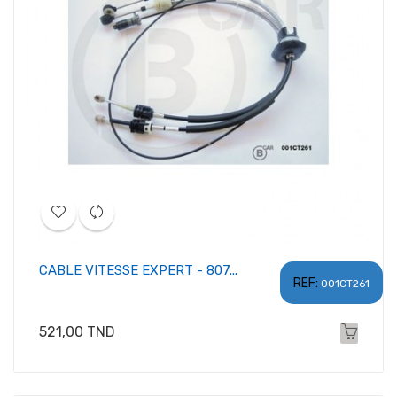
CABLE VITESSE EXPERT - 807...
REF:
001CT261
Prix
521,00 TND