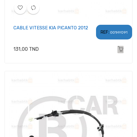
CABLE VITESSE KIA PICANTO 2012
REF:
001HY091
Prix
131,00 TND