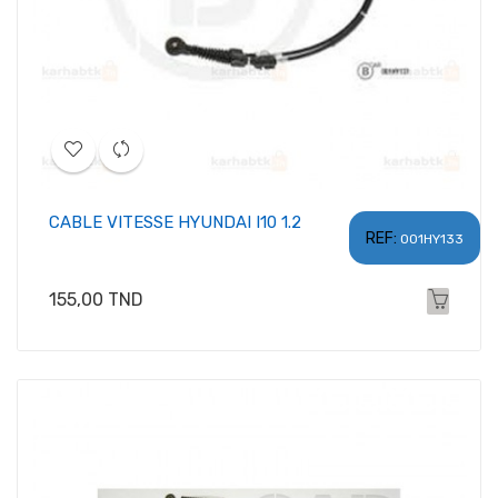
CABLE VITESSE HYUNDAI I10 1.2
REF:
001HY133
Prix
155,00 TND