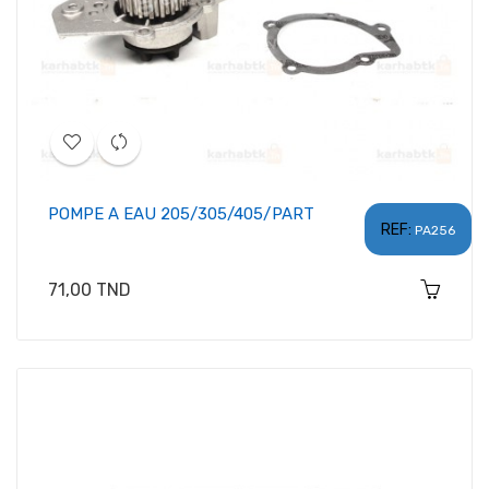
POMPE A EAU 205/305/405/PART
REF:
PA256
Prix
71,00 TND