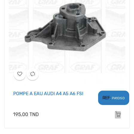
POMPE A EAU AUDI A4 A5 A6 FSI
REF:
PA1050
Prix
195,00 TND