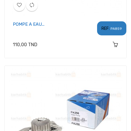
POMPE A EAU...
REF:
PA859
Prix
110,00 TND