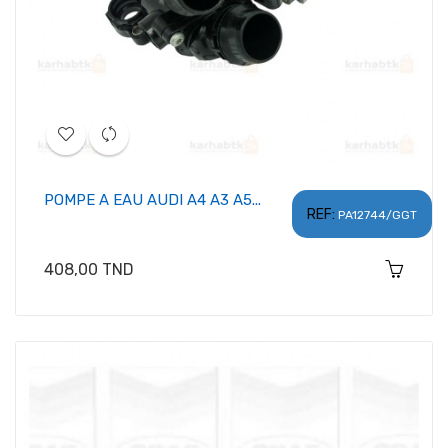
POMPE A EAU AUDI A4 A3 A5...
REF:
PA12744/GGT
Prix
408,00 TND