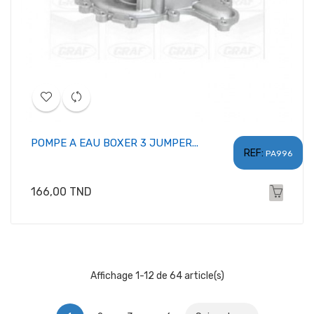
POMPE A EAU BOXER 3 JUMPER...
REF:
PA996
Prix
166,00 TND
Affichage 1-12 de 64 article(s)