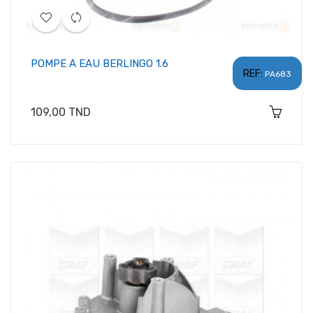
POMPE A EAU BERLINGO 1.6
REF:
PA683
Prix
109,00 TND