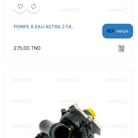
POMPE A EAU ASTRA J 1.4...
REF:
PA1124
Prix
275,00 TND