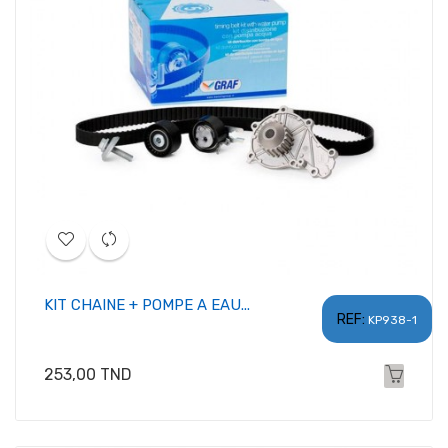
KIT CHAINE + POMPE A EAU...
REF:
KP938-1
Prix
253,00 TND