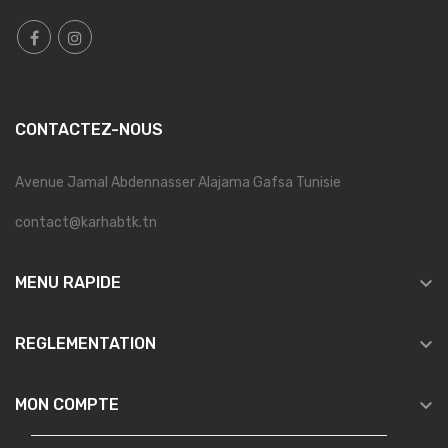
CONTACTEZ-NOUS
Avenue Jamal Abdennasser Alajama Gafsa Tunisie
contact@karhabtk.tn

MENU RAPIDE

REGLEMENTATION

MON COMPTE