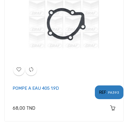
POMPE A EAU 405 1.9D
REF:
PA393
Prix
68,00 TND